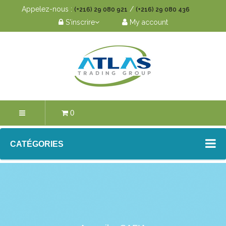
Appelez-nous :
/
(+216) 29 080 921
(+216) 29 080 436
S'inscrire
My account
0
CATÉGORIES