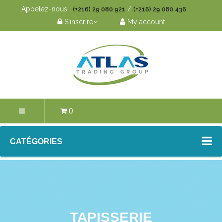
Appelez-nous :
/
(+216) 29 080 921
(+216) 29 080 436
S'inscrire
My account
0
CATÉGORIES
TAPISSERIE