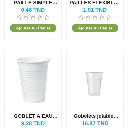
PAILLE SIMPLE
PAILLES FLEXIBLES
(100PCS)
(100PCS)
0,48 TND
1,01 TND
Ajouter Au Panier
Ajouter Au Panier
GOBLET A EAU
Gobelets jetables
JETABLE (100
transparents 40cl
9,28 TND
16,87 TND