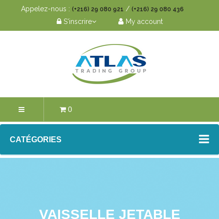
Appelez-nous :
/
(+216) 29 080 921
(+216) 29 080 436
S'inscrire
My account
0
CATÉGORIES
VAISSELLE JETABLE