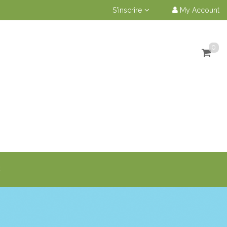
S'inscrire
My Account
0