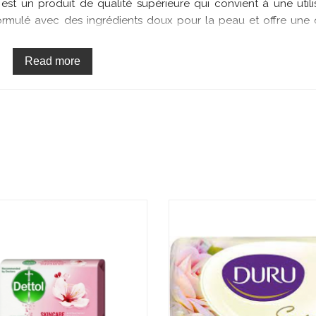
t un produit de qualité supérieure qui convient à une utili
formulé avec des ingrédients doux pour la peau et offre une
 litres, ce savon liquide en gros est pratique pour recharg
 long terme.
Read more
eons à fournir les meilleurs produits à des tarifs abordables
our un prix avantageux, afin que vous puissiez bénéficier
r. Nous sommes fiers d'offrir à nos clients des produits de q
pour maintenir une bonne hygiène des mains tout en offra
ur une utilisation à la maison, au bureau ou dans tout autre l
 son parfum agréable, ce savon liquide main 5l laisse la peau
é aux personnes ayant une peau sensible ou sèche.