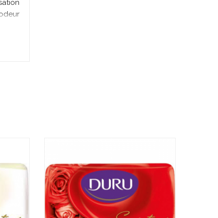
sation
 odeur
er les
. Nous
 d'une
ualité
nt une
ieu où
 douce