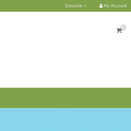
S'inscrire
My Account
0