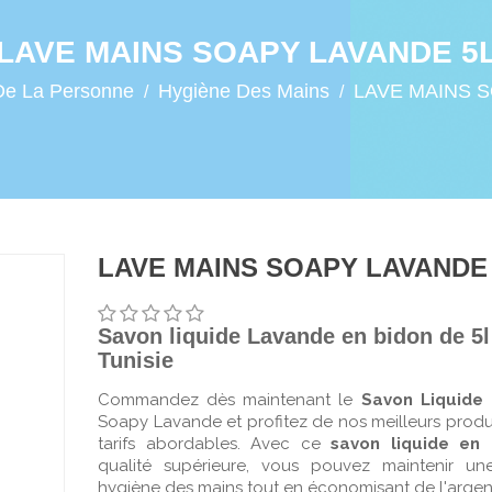
LAVE MAINS SOAPY LAVANDE 5
De La Personne
Hygiène Des Mains
LAVE MAINS 
LAVE MAINS SOAPY LAVANDE
Savon liquide Lavande en bidon de 5l
Tunisie
Commandez dès maintenant le
Savon Liquide
Soapy Lavande et profitez de nos meilleurs produ
tarifs abordables. Avec ce
savon liquide en 
qualité supérieure, vous pouvez maintenir u
hygiène des mains tout en économisant de l'argen