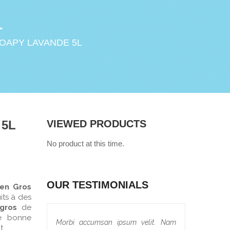
L
SOAPY LAVANDE 5L
 5L
VIEWED PRODUCTS
No product at this time.
OUR TESTIMONIALS
 en Gros
its à des
gros
de
ne bonne
Morbi accumsan ipsum velit. Nam
t.