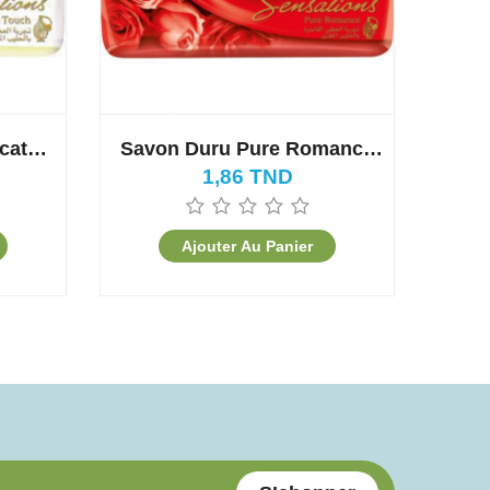
cate
Savon Duru Pure Romance
Sav
(80 GR)
1,86 TND
Ajouter Au Panier