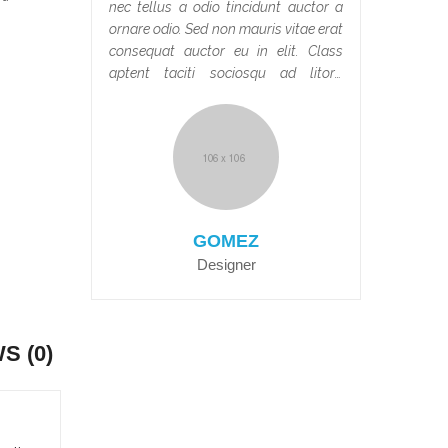
nec tellus a odio tincidunt auctor a
ornare odio. Sed non mauris vitae erat
consequat auctor eu in elit. Class
aptent taciti sociosqu ad litora
torquent per conubia nostra, per
inceptos himenaeos.
GOMEZ
Designer
S (0)