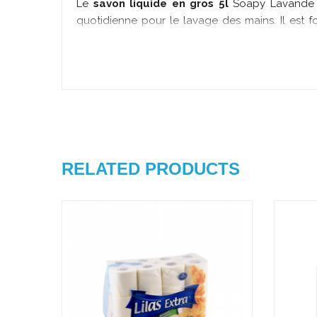
Le
savon liquide
en gros 5l
Soapy Lavande es
quotidienne pour le lavage des mains. Il est 
agréable de lavande. Disponible en bidon de 5
distributeurs de savon ou pour une utilisation à
Chez notre boutique en ligne, nous nous engag
proposons ce
savon liquide 5l en Tunisie
p
expérience de lavage agréable sans vous ruine
supérieure à des prix compétitifs.
Le
gel lavant Soapy Lavande
est parfait 
expérience de lavage agréable. Il est idéal po
RELATED PRODUCTS
l'hygiène des mains est importante. En plus de
et hydratée, ce qui le rend parfaitement adapt