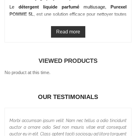
Le 
détergent liquide parfumé
 multiusage, 
Purexel 
POMME 5L
, est une solution efficace pour nettoyer toutes 
les surfaces de votre maison. Sa formule puissante élimine 
les graisses et les saletés les plus tenaces, tout en laissant 
Read more
une agréable odeur de pomme. Utilisez-le pour nettoyer 
vos sols, vos murs, vos plans de travail, vos meubles, vos 
sanitaires, etc. 
Grâce à son conditionnement pratique de 5 litres, vous 
VIEWED PRODUCTS
pouvez nettoyer votre maison sans avoir besoin de 
No product at this time.
racheter du produit fréquemment.
Le 
détergent liquide
, est également économique, car il est 
concentré et permet de faire de nombreux nettoyages. Que 
vous soyez un particulier ou un professionnel, votre 
OUR TESTIMONIALS
nettoyant vous garantit un nettoyage facile et rapide, pour 
une maison impeccable en un rien de temps. 
Commandez dès maintenant et profitez de notre solution 
Morbi accumsan ipsum velit. Nam nec tellus a odio tincidunt
de nettoyage de qualité supérieure.
auctor a ornare odio. Sed non mauris vitae erat consequat
auctor eu in elit. Class aptent taciti sociosqu ad litora torquent