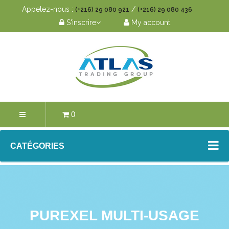
Appelez-nous :
/
(+216) 29 080 921
(+216) 29 080 436
S'inscrire
My account
0
CATÉGORIES
PUREXEL MULTI-USAGE