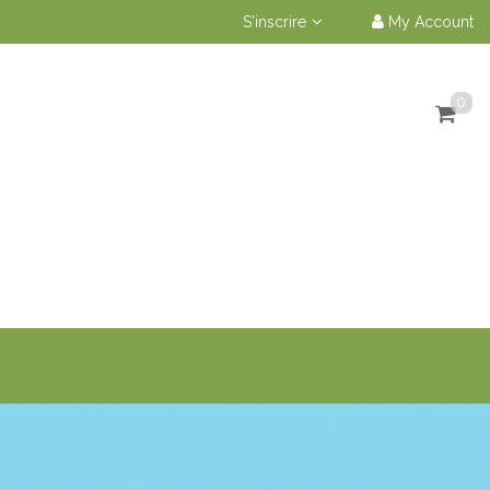
S'inscrire
My Account
0