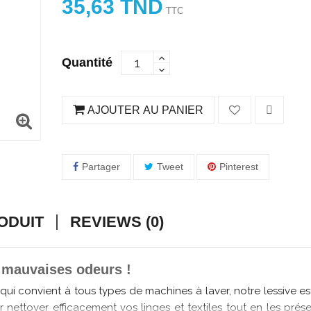
35,63 TND
TTC
Quantité
AJOUTER AU PANIER
Partager
Tweet
Pinterest
ODUIT
REVIEWS (0)
s mauvaises odeurs !
qui convient à tous types de machines à laver, notre lessive est
nettoyer efficacement vos linges et textiles tout en les prése