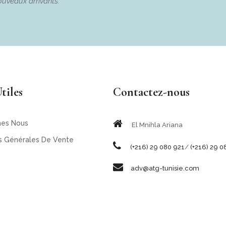
ouveaux arrivants.
tiles
Contactez-nous
es Nous
El Mnihla Ariana
s Générales De Vente
(+216) 29 080 921
/
(+216) 29 0
adv@atg-tunisie.com