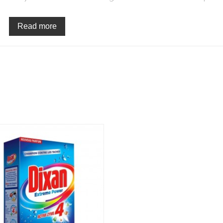
nge une odeur agréable et fraîche.
pratique de 5 L, ce qui vous permet de réaliser jusqu'à 70 la
Read more
 pour votre ménage. En utilisant notre lessive liquide, vous 
et prêts à être portés.
a qualité et la sécurité de nos produits. Notre lessive liqui
sélectionnés pour assurer une expérience de lavage optimale
 présente aucun danger pour vous ou pour l'environnement.
ffit de suivre les instructions sur l'étiquette pour obtenir les mei
rez satisfait de notre produit, et nous sommes là pour répo
et pratique pour tous vos besoins de lavage. Son parfum unique 
et écologique pour votre ménage. Commandez dès maintena
ière utilisation.