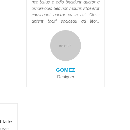
nec tellus a odio tincidunt auctor a
ornare odio. Sed non mauris vitae erat
consequat auctor eu in elit. Class
aptent taciti sociosqu ad litora
torquent per conubia nostra, per
inceptos himenaeos.
GOMEZ
Designer
 faite
rvant.