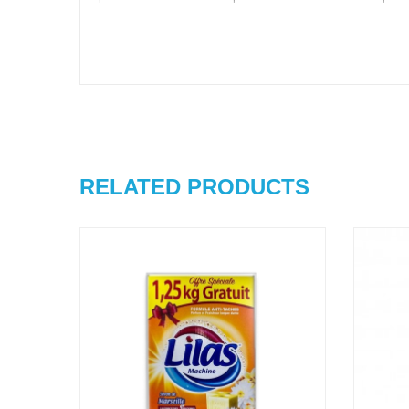
De plus, son parfum unique laissera sur votre li
Notre lessive est conditionnée dans un bidon 
Cela en fait un choix économique et écologique
être sûr que vos vêtements seront propres, frais 
Nous sommes fiers de notre engagement envers l
fabriquée avec des ingrédients soigneusement 
est également testée pour s'assurer qu'elle ne
Notre lessive liquide est facile à utiliser. Il su
RELATED PRODUCTS
résultats. Nous sommes convaincus que vous se
toutes vos questions ou préoccupations.
En bref, notre lessive liquide est un choix sûr 
bidon de 5 L en font un choix économique 
profitez de vêtements frais et propres dès la prem