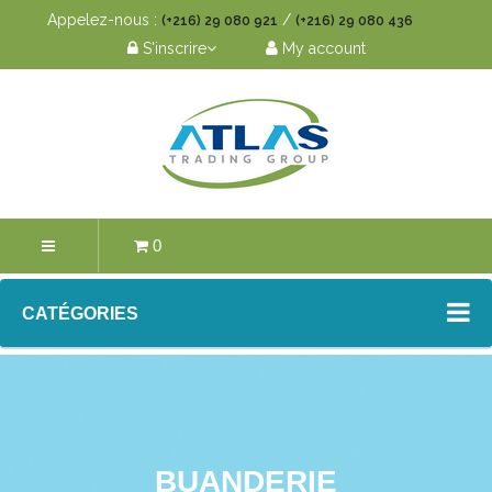
Appelez-nous :
/
(+216) 29 080 921
(+216) 29 080 436
S'inscrire
My account
0
CATÉGORIES
BUANDERIE