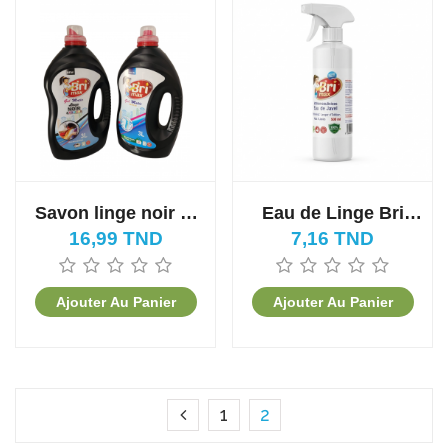
Savon linge noir et
Eau de Linge Bri
couleur Bri Max
Max 500ML
16,99 TND
7,16 TND
Ajouter Au Panier
Ajouter Au Panier
1
2